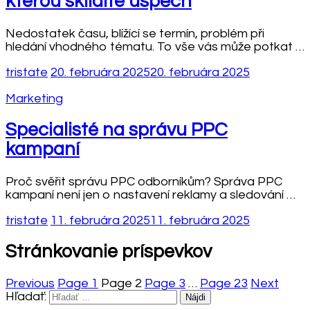
kterou sklidíte úspěch
Nedostatek času, blížící se termín, problém při
hledání vhodného tématu. To vše vás může potkat …
tristate
20. februára 2025
20. februára 2025
Marketing
Specialisté na správu PPC
kampaní
Proč svěřit správu PPC odborníkům? Správa PPC
kampaní není jen o nastavení reklamy a sledování …
tristate
11. februára 2025
11. februára 2025
Stránkovanie príspevkov
Previous
Page
1
Page
2
Page
3
…
Page
23
Next
Hľadať: