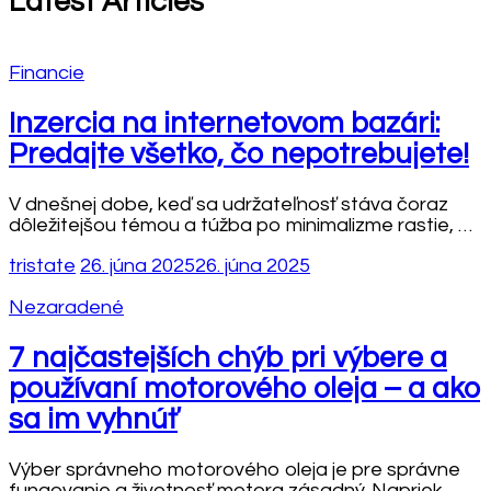
Latest Articles
Financie
Inzercia na internetovom bazári:
Predajte všetko, čo nepotrebujete!
V dnešnej dobe, keď sa udržateľnosť stáva čoraz
dôležitejšou témou a túžba po minimalizme rastie, …
tristate
26. júna 2025
26. júna 2025
Nezaradené
7 najčastejších chýb pri výbere a
používaní motorového oleja – a ako
sa im vyhnúť
Výber správneho motorového oleja je pre správne
fungovanie a životnosť motora zásadný. Napriek