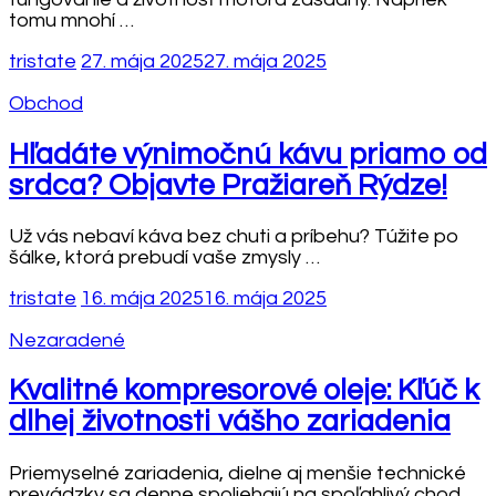
tomu mnohí …
tristate
27. mája 2025
27. mája 2025
Obchod
Hľadáte výnimočnú kávu priamo od
srdca? Objavte Pražiareň Rýdze!
Už vás nebaví káva bez chuti a príbehu? Túžite po
šálke, ktorá prebudí vaše zmysly …
tristate
16. mája 2025
16. mája 2025
Nezaradené
Kvalitné kompresorové oleje: Kľúč k
dlhej životnosti vášho zariadenia
Priemyselné zariadenia, dielne aj menšie technické
prevádzky sa denne spoliehajú na spoľahlivý chod