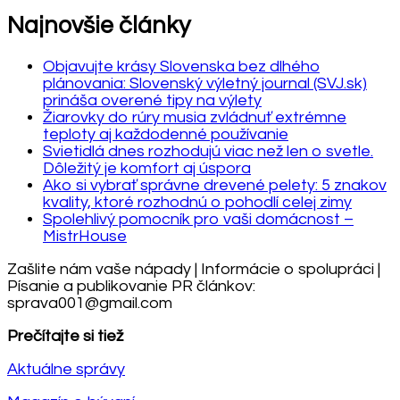
Najnovšie články
Objavujte krásy Slovenska bez dlhého
plánovania: Slovenský výletný journal (SVJ.sk)
prináša overené tipy na výlety
Žiarovky do rúry musia zvládnuť extrémne
teploty aj každodenné používanie
Svietidlá dnes rozhodujú viac než len o svetle.
Dôležitý je komfort aj úspora
Ako si vybrať správne drevené pelety: 5 znakov
kvality, ktoré rozhodnú o pohodlí celej zimy
Spolehlivý pomocník pro vaši domácnost –
MistrHouse
Zašlite nám vaše nápady | Informácie o spolupráci |
Písanie a publikovanie PR článkov:
sprava001@gmail.com
Prečítajte si tiež
Aktuálne správy