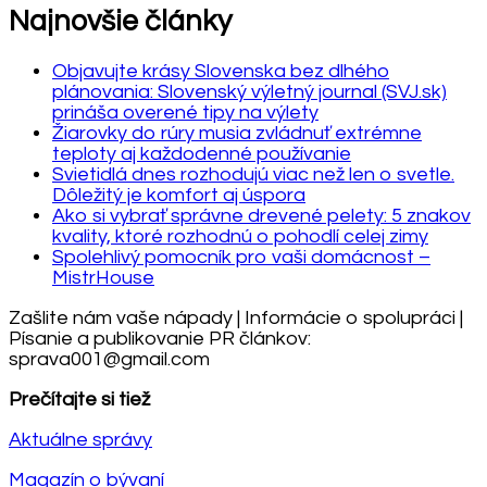
Najnovšie články
Objavujte krásy Slovenska bez dlhého
plánovania: Slovenský výletný journal (SVJ.sk)
prináša overené tipy na výlety
Žiarovky do rúry musia zvládnuť extrémne
teploty aj každodenné používanie
Svietidlá dnes rozhodujú viac než len o svetle.
Dôležitý je komfort aj úspora
Ako si vybrať správne drevené pelety: 5 znakov
kvality, ktoré rozhodnú o pohodlí celej zimy
Spolehlivý pomocník pro vaši domácnost –
MistrHouse
Zašlite nám vaše nápady | Informácie o spolupráci |
Písanie a publikovanie PR článkov:
sprava001@gmail.com
Prečítajte si tiež
Aktuálne správy
Magazín o bývaní