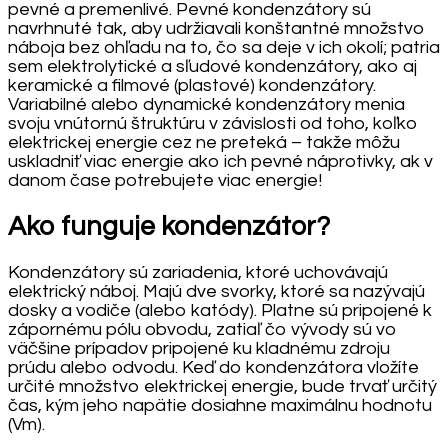
pevné a premenlivé. Pevné kondenzátory sú
navrhnuté tak, aby udržiavali konštantné množstvo
náboja bez ohľadu na to, čo sa deje v ich okolí; patria
sem elektrolytické a sľudové kondenzátory, ako aj
keramické a filmové (plastové) kondenzátory.
Variabilné alebo dynamické kondenzátory menia
svoju vnútornú štruktúru v závislosti od toho, koľko
elektrickej energie cez ne preteká – takže môžu
uskladniť viac energie ako ich pevné náprotivky, ak v
danom čase potrebujete viac energie!
Ako funguje kondenzátor?
Kondenzátory sú zariadenia, ktoré uchovávajú
elektrický náboj. Majú dve svorky, ktoré sa nazývajú
dosky a vodiče (alebo katódy). Platne sú pripojené k
zápornému pólu obvodu, zatiaľ čo vývody sú vo
väčšine prípadov pripojené ku kladnému zdroju
prúdu alebo odvodu. Keď do kondenzátora vložíte
určité množstvo elektrickej energie, bude trvať určitý
čas, kým jeho napätie dosiahne maximálnu hodnotu
(Vm).