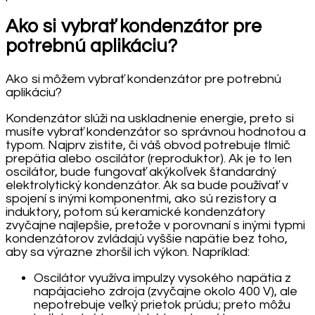
Ako si vybrať kondenzátor pre
potrebnú aplikáciu?
Ako si môžem vybrať kondenzátor pre potrebnú
aplikáciu?
Kondenzátor slúži na uskladnenie energie, preto si
musíte vybrať kondenzátor so správnou hodnotou a
typom. Najprv zistite, či váš obvod potrebuje tlmič
prepätia alebo oscilátor (reproduktor). Ak je to len
oscilátor, bude fungovať akýkoľvek štandardný
elektrolytický kondenzátor. Ak sa bude používať v
spojení s inými komponentmi, ako sú rezistory a
induktory, potom sú keramické kondenzátory
zvyčajne najlepšie, pretože v porovnaní s inými typmi
kondenzátorov zvládajú vyššie napätie bez toho,
aby sa výrazne zhoršil ich výkon. Napríklad:
Oscilátor využíva impulzy vysokého napätia z
napájacieho zdroja (zvyčajne okolo 400 V), ale
nepotrebuje veľký prietok prúdu; preto môžu