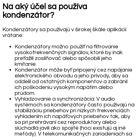
Na aký účel sa používa
kondenzátor?
Kondenzátory sa používajú v širokej škále aplikácií
vrátane:
Kondenzátory možno použiť na filtrovanie
vysokofrekvenčných signálov, ktoré by inak
preťažili zosilňovač alebo spôsobili jeho
kmitanie.
Kondenzátor môže byť pripojený cez napájanie
elektronického obvodu a jeho prívody, aby sa
oddelil od ostatných komponentov a zabránil
ich poškodeniu vysokým napätím alebo
prúdom.
Vyhladzovanie a synchronizácia: V audio
systémoch sa kondenzátory často používajú na
stabilizáciu priebehov pri nízkych frekvenciách
vyhladením ich napäťových priebehov tak, aby
sa pri prehrávaní cez reproduktory alebo
slúchadlá javili ako spojité (hoci existujú aj iné
metódy). V telekomunikačných zariadeniach sa