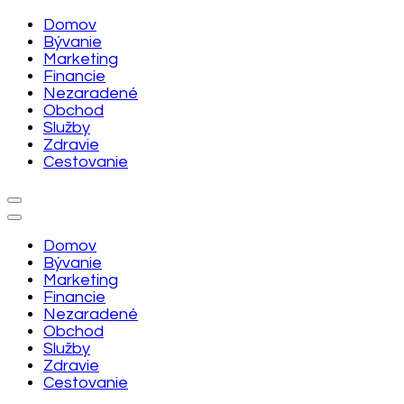
Skip
Domov
to
Bývanie
content
Marketing
(Press
Financie
Enter)
Nezaradené
Obchod
Služby
Zdravie
Cestovanie
Domov
Bývanie
Marketing
Financie
Nezaradené
Obchod
Služby
Zdravie
Cestovanie