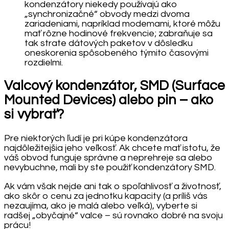
kondenzátory niekedy používajú ako
„synchronizačné“ obvody medzi dvoma
zariadeniami, napríklad modemami, ktoré môžu
mať rôzne hodinové frekvencie; zabraňuje sa
tak strate dátových paketov v dôsledku
oneskorenia spôsobeného týmito časovými
rozdielmi.
Valcový kondenzátor, SMD (Surface
Mounted Devices) alebo pin – ako
si vybrať?
Pre niektorých ľudí je pri kúpe kondenzátora
najdôležitejšia jeho veľkosť. Ak chcete mať istotu, že
váš obvod funguje správne a neprehreje sa alebo
nevybuchne, mali by ste použiť kondenzátory SMD.
Ak vám však nejde ani tak o spoľahlivosť a životnosť,
ako skôr o cenu za jednotku kapacity (a príliš vás
nezaujíma, ako je malá alebo veľká), vyberte si
radšej „obyčajné“ valce – sú rovnako dobré na svoju
prácu!