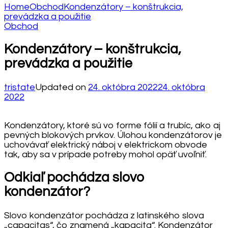
Home
Obchod
Kondenzátory – konštrukcia,
prevádzka a použitie
Obchod
Kondenzátory – konštrukcia,
prevádzka a použitie
tristate
Updated on
24. októbra 2022
24. októbra
2022
Kondenzátory, ktoré sú vo forme fólií a trubíc, ako aj
pevných blokových prvkov. Úlohou kondenzátorov je
uchovávať elektrický náboj v elektrickom obvode
tak, aby sa v prípade potreby mohol opäť uvoľniť.
Odkiaľ pochádza slovo
kondenzátor?
Slovo kondenzátor pochádza z latinského slova
„capacitas“, čo znamená „kapacita“. Kondenzátor