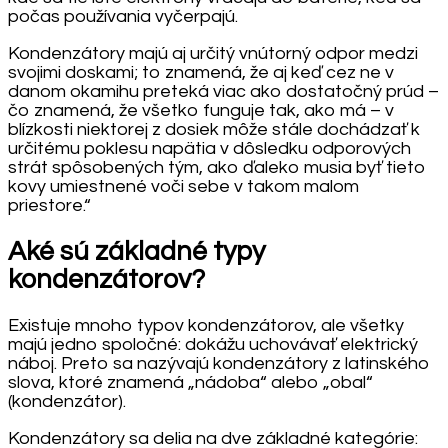
počas používania vyčerpajú.
Kondenzátory majú aj určitý vnútorný odpor medzi
svojimi doskami; to znamená, že aj keď cez ne v
danom okamihu preteká viac ako dostatočný prúd –
čo znamená, že všetko funguje tak, ako má – v
blízkosti niektorej z dosiek môže stále dochádzať k
určitému poklesu napätia v dôsledku odporových
strát spôsobených tým, ako ďaleko musia byť tieto
kovy umiestnené voči sebe v takom malom
priestore.“
Aké sú základné typy
kondenzátorov?
Existuje mnoho typov kondenzátorov, ale všetky
majú jedno spoločné: dokážu uchovávať elektrický
náboj. Preto sa nazývajú kondenzátory z latinského
slova, ktoré znamená „nádoba“ alebo „obal“
(kondenzátor).
Kondenzátory sa delia na dve základné kategórie: