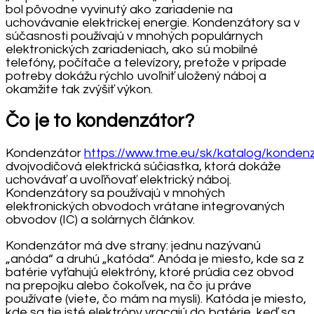
bol pôvodne vyvinutý ako zariadenie na
uchovávanie elektrickej energie. Kondenzátory sa v
súčasnosti používajú v mnohých populárnych
elektronických zariadeniach, ako sú mobilné
telefóny, počítače a televízory, pretože v prípade
potreby dokážu rýchlo uvoľniť uložený náboj a
okamžite tak zvýšiť výkon.
Čo je to kondenzátor?
Kondenzátor
https://www.tme.eu/sk/katalog/konden
dvojvodičová elektrická súčiastka, ktorá dokáže
uchovávať a uvoľňovať elektrický náboj.
Kondenzátory sa používajú v mnohých
elektronických obvodoch vrátane integrovaných
obvodov (IC) a solárnych článkov.
Kondenzátor má dve strany: jednu nazývanú
„anóda“ a druhú „katóda“. Anóda je miesto, kde sa z
batérie vyťahujú elektróny, ktoré prúdia cez obvod
na prepojku alebo čokoľvek, na čo ju práve
používate (viete, čo mám na mysli). Katóda je miesto,
kde sa tie isté elektróny vracajú do batérie, keď sa