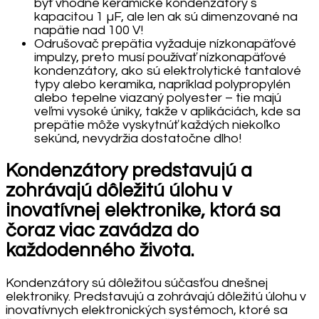
byť vhodné keramické kondenzátory s
kapacitou 1 µF, ale len ak sú dimenzované na
napätie nad 100 V!
Odrušovač prepätia vyžaduje nízkonapäťové
impulzy, preto musí používať nízkonapäťové
kondenzátory, ako sú elektrolytické tantalové
typy alebo keramika, napríklad polypropylén
alebo tepelne viazaný polyester – tie majú
veľmi vysoké úniky, takže v aplikáciách, kde sa
prepätie môže vyskytnúť každých niekoľko
sekúnd, nevydržia dostatočne dlho!
Kondenzátory predstavujú a
zohrávajú dôležitú úlohu v
inovatívnej elektronike, ktorá sa
čoraz viac zavádza do
každodenného života.
Kondenzátory sú dôležitou súčasťou dnešnej
elektroniky. Predstavujú a zohrávajú dôležitú úlohu v
inovatívnych elektronických systémoch, ktoré sa