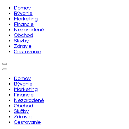
Skip
Domov
to
Bývanie
content
Marketing
(Press
Financie
Enter)
Nezaradené
Obchod
Služby
Zdravie
Cestovanie
Domov
Bývanie
Marketing
Financie
Nezaradené
Obchod
Služby
Zdravie
Cestovanie