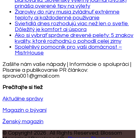
plánovania: Slovenský výletný journal (SVJ.sk)
prináša overené tipy na výlety
Žiarovky do rúry musia zvládnuť extrémne
teploty aj každodenné používanie
Svietidlá dnes rozhodujú viac než len o svetle.
Dôležitý je komfort aj úspora
Ako si vybrať správne drevené pelety: 5 znakov
kvality, ktoré rozhodnú o pohodlí celej zimy
Spolehlivý pomocník pro vaši domácnost –
MistrHouse
Zašlite nám vaše nápady | Informácie o spolupráci |
Písanie a publikovanie PR článkov:
sprava001@gmail.com
Prečítajte si tiež
Aktuálne správy
Magazín o bývaní
Ženský magazín
© Copyright 2026
. All Rights Reserved.
Blossom