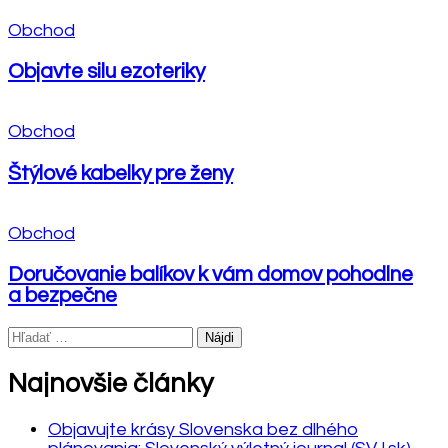
Obchod
Objavte silu ezoteriky
Obchod
Štýlové kabelky pre ženy
Obchod
Doručovanie balíkov k vám domov pohodlne
a bezpečne
Hľadať:
Najnovšie články
Objavujte krásy Slovenska bez dlhého