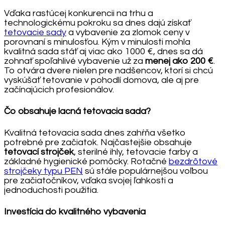
Vďaka rastúcej konkurencii na trhu a
technologickému pokroku sa dnes dajú získať
tetovacie sady
a vybavenie za zlomok ceny v
porovnaní s minulosťou. Kým v minulosti mohla
kvalitná sada stáť aj viac ako 1000 €, dnes sa dá
zohnať spoľahlivé vybavenie už za
menej ako 200 €
.
To otvára dvere nielen pre nadšencov, ktorí si chcú
vyskúšať tetovanie v pohodlí domova, ale aj pre
začínajúcich profesionálov.
Čo obsahuje lacná tetovacia sada?
Kvalitná tetovacia sada dnes zahŕňa všetko
potrebné pre začiatok. Najčastejšie obsahuje
tetovací strojček
, sterilné ihly, tetovacie farby a
základné hygienické pomôcky. Rotačné
bezdrôtové
strojčeky typu PEN
sú stále populárnejšou voľbou
pre začiatočníkov, vďaka svojej ľahkosti a
jednoduchosti použitia.
Investícia do kvalitného vybavenia