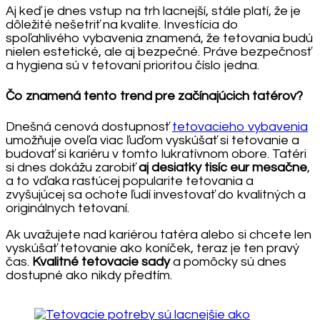
Aj keď je dnes vstup na trh lacnejší, stále platí, že je
dôležité nešetriť na kvalite. Investícia do
spoľahlivého vybavenia znamená, že tetovania budú
nielen estetické, ale aj bezpečné. Práve bezpečnosť
a hygiena sú v tetovaní prioritou číslo jedna.
Čo znamená tento trend pre začínajúcich tatérov?
Dnešná cenová dostupnosť
tetovacieho vybavenia
umožňuje oveľa viac ľuďom vyskúšať si tetovanie a
budovať si kariéru v tomto lukratívnom obore. Tatéri
si dnes dokážu zarobiť
aj desiatky tisíc eur mesačne
,
a to vďaka rastúcej popularite tetovania a
zvyšujúcej sa ochote ľudí investovať do kvalitných a
originálnych tetovaní.
Ak uvažujete nad kariérou tatéra alebo si chcete len
vyskúšať tetovanie ako koníček, teraz je ten pravý
čas.
Kvalitné tetovacie sady
a pomôcky sú dnes
dostupné ako nikdy předtím.
Post