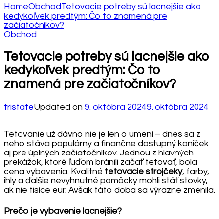
Home
Obchod
Tetovacie potreby sú lacnejšie ako
kedykoľvek predtým: Čo to znamená pre
začiatočníkov?
Obchod
Tetovacie potreby sú lacnejšie ako
kedykoľvek predtým: Čo to
znamená pre začiatočníkov?
tristate
Updated on
9. októbra 2024
9. októbra 2024
Tetovanie už dávno nie je len o umení – dnes sa z
neho stáva populárny a finančne dostupný koníček
aj pre úplných začiatočníkov. Jednou z hlavných
prekážok, ktoré ľuďom bránili začať tetovať, bola
cena vybavenia. Kvalitné
tetovacie strojčeky
, farby,
ihly a ďalšie nevyhnutné pomôcky mohli stáť stovky,
ak nie tisíce eur. Avšak táto doba sa výrazne zmenila.
Prečo je vybavenie lacnejšie?