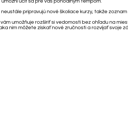
 umožní učiť sa pre vás pohodlným tempom.
 neustále pripravujú nové školiace kurzy, takže zoznam 
 vám umožňuje rozšíriť si vedomosti bez ohľadu na mies
Vďaka nim môžete získať nové zručnosti a rozvíjať svoje z