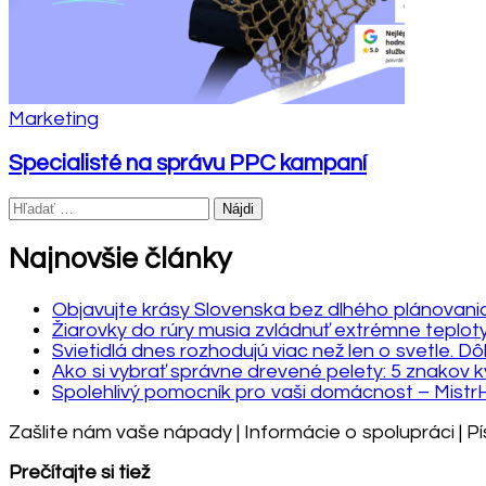
Marketing
Specialisté na správu PPC kampaní
Hľadať:
Najnovšie články
Objavujte krásy Slovenska bez dlhého plánovania: 
Žiarovky do rúry musia zvládnuť extrémne teplot
Svietidlá dnes rozhodujú viac než len o svetle. Dô
Ako si vybrať správne drevené pelety: 5 znakov kv
Spolehlivý pomocník pro vaši domácnost – Mist
Zašlite nám vaše nápady | Informácie o spolupráci | 
Prečítajte si tiež