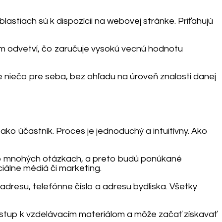
lastiach sú k dispozícii na webovej stránke. Priťahujú
om odvetví, čo zaručuje vysokú vecnú hodnotu
e niečo pre seba, bez ohľadu na úroveň znalosti danej
ako účastník. Proces je jednoduchý a intuitívny. Ako
ť o mnohých otázkach, a preto budú ponúkané
iálne médiá či marketing.
 adresu, telefónne číslo a adresu bydliska. Všetky
ístup k vzdelávacím materiálom a môže začať získavať