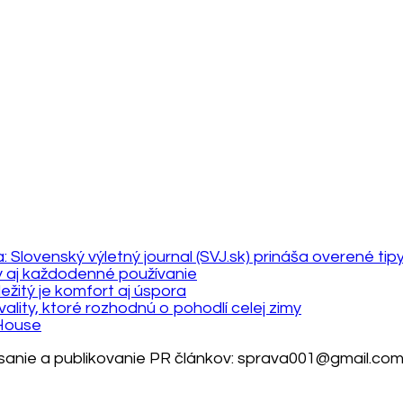
Slovenský výletný journal (SVJ.sk) prináša overené tipy
y aj každodenné používanie
ležitý je komfort aj úspora
ality, ktoré rozhodnú o pohodlí celej zimy
rHouse
Písanie a publikovanie PR článkov: sprava001@gmail.co