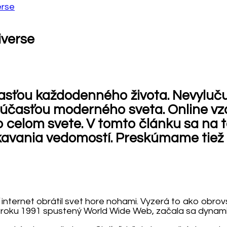
erse
iverse
asťou každodenného života. Nevylučuj
súčasťou moderného sveta. Online vz
po celom svete. V tomto článku sa na 
kavania vedomostí. Preskúmame tiež p
 internet obrátil svet hore nohami. Vyzerá to ako obrov
l v roku 1991 spustený World Wide Web, začala sa dynam