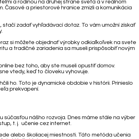
teľmi a rodinou na druhej strane sveta a v reálnom
m. Časové a priestorové hranice zmizli a komunikácia
e, stačí zadať vyhľadávací dotaz. To vám umožní získať
.
raz si môžete objednať výrobky odkiaľkoľvek na svete
ritu a tradičné zariadenia sa museli prispôsobiť novým
online bez toho, aby ste museli opustiť domov.
ne vtedy, keď to človeku vyhovuje.
li ho. Toto je dynamické obdobie v histórii. Prinieslo
veľa prekvapení.
ľnou súčasťou nášho rozvoja. Dnes máme stále na výber
p, t. j. učenie cez internet.
iede alebo školiacej miestnosti. Táto metóda učenia