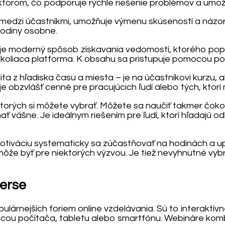
torom, čo podporuje rýchle riešenie problémov a umožň
edzi účastníkmi, umožňuje výmenu skúseností a názorov.
odiny osobne.
, je moderný spôsob získavania vedomostí, ktorého popul
 školiaca platforma. K obsahu sa pristupuje pomocou po
lita z hľadiska času a miesta – je na účastníkovi kurzu
e obzvlášť cenné pre pracujúcich ľudí alebo tých, ktorí 
 ktorých si môžete vybrať. Môžete sa naučiť takmer čok
ať vášne. Je ideálnym riešením pre ľudí, ktorí hľadajú od
 motiváciu systematicky sa zúčastňovať na hodinách a 
môže byť pre niektorých výzvou. Je tiež nevyhnutné vybr
verse
lárnejších foriem online vzdelávania. Sú to interaktív
ou počítača, tabletu alebo smartfónu. Webináre kombin