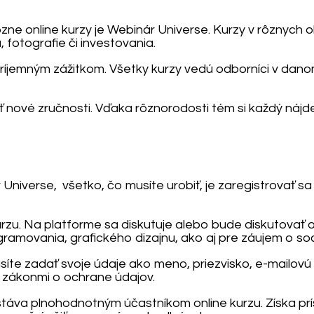
ne online kurzy je Webinár Universe. Kurzy v rôznych ob
fotografie či investovania.
príjemným zážitkom. Všetky kurzy vedú odborníci v dan
ť nové zručnosti. Vďaka rôznorodosti tém si každý nájd
niverse, všetko, čo musíte urobiť, je zaregistrovať sa 
urzu. Na platforme sa diskutuje alebo bude diskutova
ramovania, grafického dizajnu, ako aj pre záujem o soc
usíte zadať svoje údaje ako meno, priezvisko, e-mailovú
i zákonmi o ochrane údajov.
stáva plnohodnotným účastníkom online kurzu. Získa pr