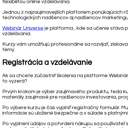
flexibilitou online vzdelávania.
Jednou z najzaujímavejších platforiem ponúkajúcich rôz
technologických nadšencov aj nadšencov marketingu, 
Webinár Universe
je platforma , kde sa učenie stáva 
vzdelávania.
Kurzy vám umožňujú profesionálne sa rozvíjať, získava
témy.
Registrácia a vzdelávanie
Ak sa chcete zúčastniť školenia na platforme Webinár U
to vyzerá?
Prvým krokom je výber zaujímavého produktu, teda k
materiály zaujímavé pre nadšencov investovania, prog
Po výbere kurzu je čas vyplniť registračný formulár. M
informácie sú uložené bezpečne a v súlade s platným
Po vyplnení údajov a potvrdení nákupu sa používateľ 