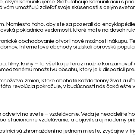
e, akým komunikujeme. Sieť uľahčuje komunikáciu s pria
iá vám umožňujú zdieľať svoje skúsenosti s celým sveto
ciám. Namiesto toho, aby ste sa pozerali do encyklopédi
ovská pokladnica vedomostí, ktoré máte na dosah ruky
onické obchodovanie otvoril nové možnosti nákupu. Te
i domov. Internetové obchody si získali obrovskú popula
a, filmy, knihy – to všetko je teraz možné konzumovať 
medzenému množstvu obsahu, ktorý je k dispozícii pres
ožstvo zmien, ktoré obohatili každodenný život a uľahči
 táto revolúcia pokračuje, v budúcnosti nás čaká ešte 
ích odvetví na svete – vzdelávanie. Veda je neoddelite
 stacionárne vzdelávanie, a objavil sa aj moderný prístu
astníci sú zhromaždení na jednom mieste, zvyčajne v tr