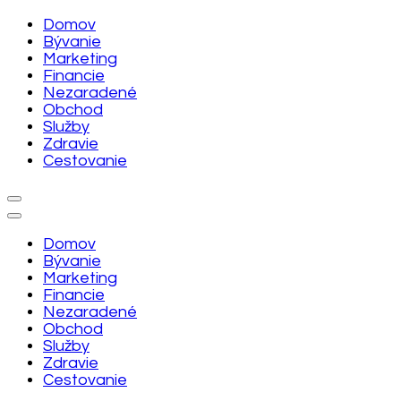
Skip
Domov
to
Bývanie
content
Marketing
(Press
Financie
Enter)
Nezaradené
Obchod
Služby
Zdravie
Cestovanie
Domov
Bývanie
Marketing
Financie
Nezaradené
Obchod
Služby
Zdravie
Cestovanie