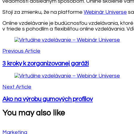
vedomosti dôsledným spôsobom. Online školenie vám
Stojí za zmienku, že na platforme
Webinár Universe
sa
Online vzdelávanie je budúcnosťou vzdelávania, ktoré
v triede s pohodlím a flexibilitou online vzdelávania. 
Post
Navigation
Previous Article
3 kroky k zorganizovanej garáži
Next Article
Ako na výrobu gumových profilov
You may also like
Marketing