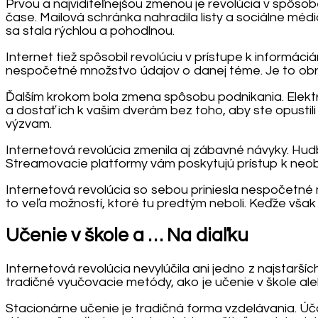
Prvou a najviditeľnejšou zmenou je revolúcia v spôsob
čase. Mailová schránka nahradila listy a sociálne méd
sa stala rýchlou a pohodlnou.
Internet tiež spôsobil revolúciu v prístupe k informá
nespočetné množstvo údajov o danej téme. Je to obr
Ďalším krokom bola zmena spôsobu podnikania. Elektr
a dostať ich k vašim dverám bez toho, aby ste opustil
výzvam.
Internetová revolúcia zmenila aj zábavné návyky. Hudb
Streamovacie platformy vám poskytujú prístup k neob
Internetová revolúcia so sebou priniesla nespočetné mn
to veľa možností, ktoré tu predtým neboli. Keďže však
Učenie v škole a … Na diaľku
Internetová revolúcia nevylúčila ani jedno z najstarš
tradičné vyučovacie metódy, ako je učenie v škole alebo
Stacionárne učenie je tradičná forma vzdelávania. Úč