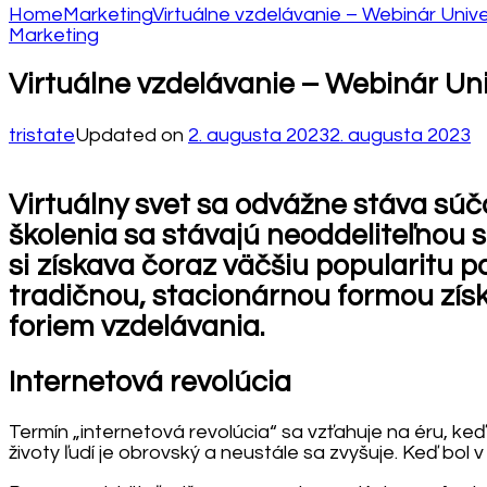
Home
Marketing
Virtuálne vzdelávanie – Webinár Univ
Marketing
Virtuálne vzdelávanie – Webinár Un
tristate
Updated on
2. augusta 2023
2. augusta 2023
Virtuálny svet sa odvážne stáva súč
školenia sa stávajú neoddeliteľnou 
si získava čoraz väčšiu popularitu 
tradičnou, stacionárnou formou zís
foriem vzdelávania.
Internetová revolúcia
Termín „internetová revolúcia“ sa vzťahuje na éru, keď
životy ľudí je obrovský a neustále sa zvyšuje. Keď bo