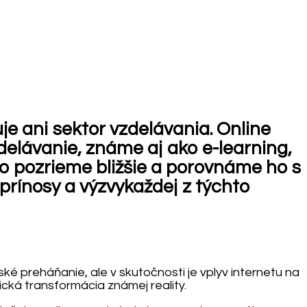
e ani sektor vzdelávania. Online
delávanie, známe aj ako e-learning,
to pozrieme bližšie a porovnáme ho s
rínosy a výzvykaždej z týchto
ské preháňanie, ale v skutočnosti je vplyv internetu na
ická transformácia známej reality.