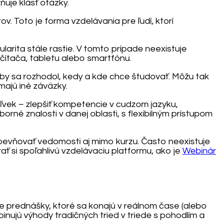
uje klásť otázky.
 Toto je forma vzdelávania pre ľudí, ktorí
arita stále rastie. V tomto prípade neexistuje
čítača, tabletu alebo smartfónu.
, aby sa rozhodol, kedy a kde chce študovať. Môžu tak
majú iné záväzky.
oľvek – zlepšiť kompetencie v cudzom jazyku,
borné znalosti v danej oblasti, s flexibilným prístupom
upevňovať vedomosti aj mimo kurzu. Často neexistuje
ať si spoľahlivú vzdelávaciu platformu, ako je
Webinár
ne prednášky, ktoré sa konajú v reálnom čase (alebo
ujú výhody tradičných tried v triede s pohodlím a