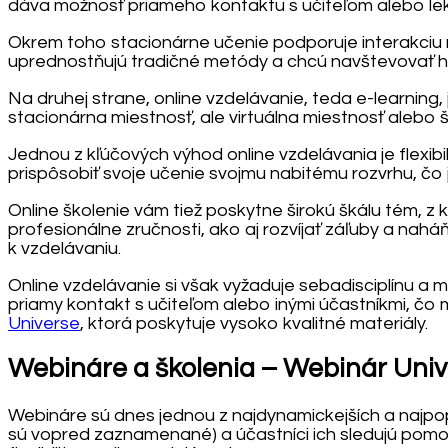
dáva možnosť priameho kontaktu s učiteľom alebo lek
Okrem toho stacionárne učenie podporuje interakciu m
uprednostňujú tradičné metódy a chcú navštevovať h
Na druhej strane, online vzdelávanie, teda e-learning
stacionárna miestnosť, ale virtuálna miestnosť alebo
Jednou z kľúčových výhod online vzdelávania je flexibi
prispôsobiť svoje učenie svojmu nabitému rozvrhu, čo j
Online školenie vám tiež poskytne širokú škálu tém, z
profesionálne zručnosti, ako aj rozvíjať záľuby a naháň
k vzdelávaniu.
Online vzdelávanie si však vyžaduje sebadisciplínu a
priamy kontakt s učiteľom alebo inými účastníkmi, čo 
Universe
, ktorá poskytuje vysoko kvalitné materiály.
Webináre a školenia – Webinár Uni
Webináre sú dnes jednou z najdynamickejších a najpopu
sú vopred zaznamenané) a účastníci ich sledujú pomoc