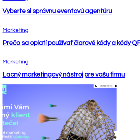
Vyberte si správnu eventovú agentúru
Marketing
Prečo sa oplatí používať čiarové kódy a kódy QR
Marketing
Lacný marketingový nástroj pre vašu firmu