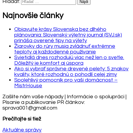
Hľadať:
Najnovšie články
Objavujte krásy Slovenska bez dlhého
plánovania: Slovenský výletný journal (SVJ.sk)
prináša overené tipy na výlety
Žiarovky do rúry musia zvládnuť extrémne
teploty aj každodenné používanie
Svietidlá dnes rozhodujú viac než len o svetle.
Dôležitý je komfort aj úspora
Ako si vybrať správne drevené pelety: 5 znakov
kvality, ktoré rozhodnú o pohodlí celej zimy
Spolehlivý pomocník pro vaši domácnost –
MistrHouse
Zašlite nám vaše nápady | Informácie o spolupráci |
Písanie a publikovanie PR článkov:
sprava001@gmail.com
Prečítajte si tiež
Aktuálne správy