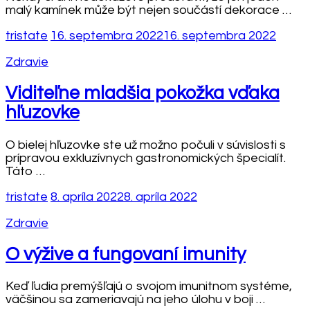
malý kamínek může být nejen součástí dekorace …
tristate
16. septembra 2022
16. septembra 2022
Zdravie
Viditeľne mladšia pokožka vďaka
hľuzovke
O bielej hľuzovke ste už možno počuli v súvislosti s
prípravou exkluzívnych gastronomických špecialít.
Táto …
tristate
8. apríla 2022
8. apríla 2022
Zdravie
O výžive a fungovaní imunity
Keď ľudia premýšľajú o svojom imunitnom systéme,
väčšinou sa zameriavajú na jeho úlohu v boji …