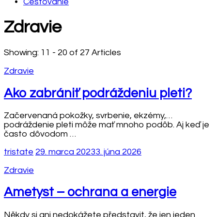
Cestovanie
Zdravie
Showing: 11 - 20 of 27 Articles
Zdravie
Ako zabrániť podráždeniu pleti?
Začervenaná pokožky, svrbenie, ekzémy,…
podráždenie pleti môže mať mnoho podôb. Aj keď je
často dôvodom …
tristate
29. marca 2023
3. júna 2026
Zdravie
Ametyst – ochrana a energie
Někdy si ani nedokážete představit, že jen jeden