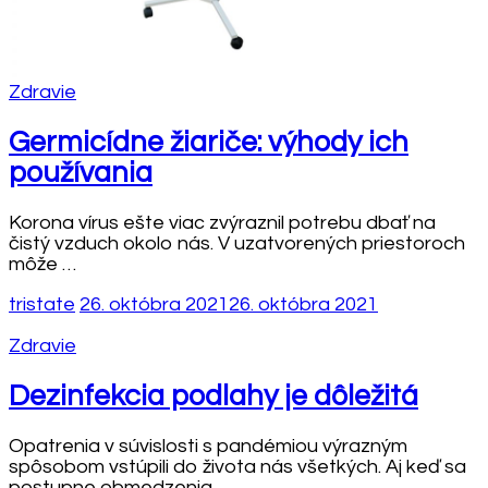
Zdravie
Germicídne žiariče: výhody ich
používania
Korona vírus ešte viac zvýraznil potrebu dbať na
čistý vzduch okolo nás. V uzatvorených priestoroch
môže …
tristate
26. októbra 2021
26. októbra 2021
Zdravie
Dezinfekcia podlahy je dôležitá
Opatrenia v súvislosti s pandémiou výrazným
spôsobom vstúpili do života nás všetkých. Aj keď sa
postupne obmedzenia …